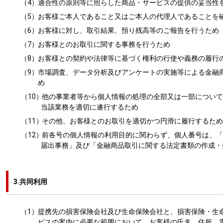
（4）
適合性の原則等に照らした商品・サービスの提供の妥当性
（5）
お客様ご本人であること又はご本人の代理人であることを
（6）
お客様に対し、取引結果、預り残高等のご報告を行うため
（7）
お客様とのお取引に関する事務を行うため
（8）
お客様との契約や法律等に基づく権利の行使や義務の履行
（9）
市場調査、データ分析及びアンケートの実施等による金融
め
（10）
他の事業者等から個人情報の処理の全部又は一部について
当該業務を適切に遂行するため
（11）
その他、お客様とのお取引を適切かつ円滑に履行するため
（12）
前各号の個人情報の利用目的に関わらず、個人番号は、「
届出事務」及び「金融商品取引に関する法定書類の作成・
3.共同利用
（1）
提携先の損害保険会社及び生命保険会社と、損害保険・生
ビスの案内に必要な範囲において、お客様の氏名、住所、