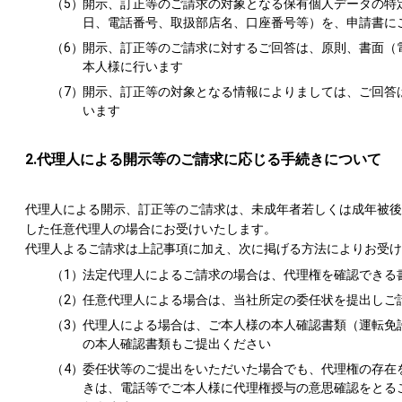
（5）
開示、訂正等のご請求の対象となる保有個人データの特
日、電話番号、取扱部店名、口座番号等）を、申請書に
（6）
開示、訂正等のご請求に対するご回答は、原則、書面（
本人様に行います
（7）
開示、訂正等の対象となる情報によりましては、ご回答
います
2.代理人による開示等のご請求に応じる手続きについて
代理人による開示、訂正等のご請求は、未成年者若しくは成年被後
した任意代理人の場合にお受けいたします。
代理人よるご請求は上記事項に加え、次に掲げる方法によりお受け
（1）
法定代理人によるご請求の場合は、代理権を確認できる
（2）
任意代理人による場合は、当社所定の委任状を提出しご
（3）
代理人による場合は、ご本人様の本人確認書類（運転免
の本人確認書類もご提出ください
（4）
委任状等のご提出をいただいた場合でも、代理権の存在
きは、電話等でご本人様に代理権授与の意思確認をとる